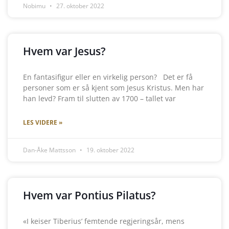
Nobimu
27. oktober 2022
Hvem var Jesus?
En fantasifigur eller en virkelig person? Det er få
personer som er så kjent som Jesus Kristus. Men har
han levd? Fram til slutten av 1700 – tallet var
LES VIDERE »
Dan-Åke Mattsson
19. oktober 2022
Hvem var Pontius Pilatus?
«I keiser Tiberius’ femtende regjeringsår, mens