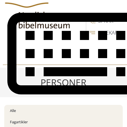
SPRÅK
SIDEKART
PERSONER
Alle
Fagartikler