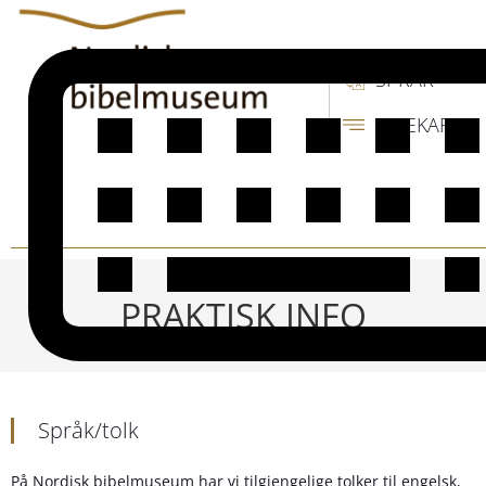
SPRÅK
SIDEKART
PRAKTISK INFO
Språk/tolk
På Nordisk bibelmuseum har vi tilgjengelige tolker til engelsk,