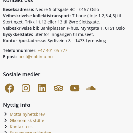
Besøksadresse:
Nedre Slottsgate 4C – 0157 Oslo
Veibeskrivelse kollektivtransport:
T-bane (linje 1,2,3,4,5) til
Stortinget. Trikk 11,12 eller 13 til Øvre Slottsgate.
Veibeskrivelse bil:
Bankplassen P-hus, Myntgata 1, 0151 Oslo
Bysykkelstativ:
utenfor inngangen til museet.
Kontor-/postadresse:
Sørliveien 8 – 1473 Lørenskog
Telefonnummer:
+47 401 05 777
E-post:
post@nobimu.no
Sosiale medier
Nyttig info
Motta nyhetsbrev
Økonomisk støtte
Kontakt oss
Personvernerklæring