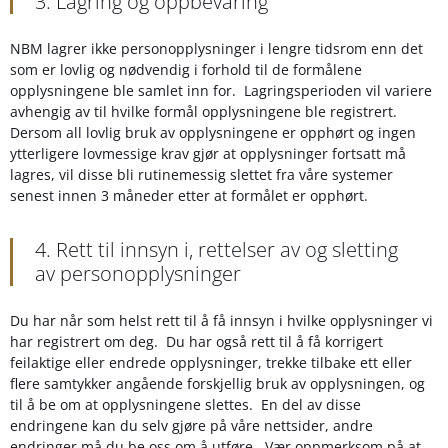
3. Lagring og oppbevaring
NBM lagrer ikke personopplysninger i lengre tidsrom enn det
som er lovlig og nødvendig i forhold til de formålene
opplysningene ble samlet inn for. Lagringsperioden vil variere
avhengig av til hvilke formål opplysningene ble registrert.
Dersom all lovlig bruk av opplysningene er opphørt og ingen
ytterligere lovmessige krav gjør at opplysninger fortsatt må
lagres, vil disse bli rutinemessig slettet fra våre systemer
senest innen 3 måneder etter at formålet er opphørt.
4. Rett til innsyn i, rettelser av og sletting
av personopplysninger
Du har når som helst rett til å få innsyn i hvilke opplysninger vi
har registrert om deg. Du har også rett til å få korrigert
feilaktige eller endrede opplysninger, trekke tilbake ett eller
flere samtykker angående forskjellig bruk av opplysningen, og
til å be om at opplysningene slettes. En del av disse
endringene kan du selv gjøre på våre nettsider, andre
endringer må du be oss om å utføre. Vær oppmerksom på at