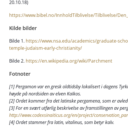
20.10.18)
https://www.bibel.no/InnholdTilblivelse/Tilblivelse/Den
Kilde bilder
Bilde 1.
https://www.nsa.edu/academics/graduate-schoo
temple-judaism-early-christianity/
Bilde 2.
https://en.wikipedia.org/wiki/Parchment
Fotnoter
[1] Pergamon var en gresk oldtidsby lokalisert i dagens Tyrk
høyde på nordsiden av elven Kaïkos.
[2] Ordet kommer fra det latinske pergamena, som er avle
[3] For en svært utførlig beskrivelse av framstillingen av pe
http://www.codexsinaiticus.org/en/project/conservation_p
[4] Ordet stammer fra latin, vitalinus, som betyr kalv.