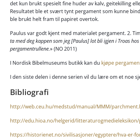
det kun brukt spesielt fine huder av kalv, geitekilling ell
Resultatet ble et svært tynt pergament som kunne bindes
ble brukt helt fram til papiret overtok.
Paulus var godt kjent med materialet pergament. 2. Tim
ta med deg kappen som jeg [Paulus] lot bli igjen i Troas hos
pergamentrullene.
» (NO 2011)
I Nordisk Bibelmuseums butikk kan du
kjøpe pergament 
I den siste delen i denne serien vil du lære om et noe s
Bibliografi
http://web.ceu.hu/medstud/manual/MMM/parchment.
http://edu.hioa.no/helgerid/litteraturogmedieleksiko
https://historienet.no/sivilisasjoner/egyptere/hva-er-f