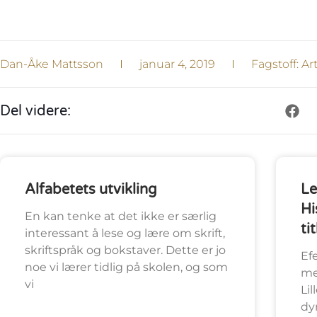
Dan-Åke Mattsson
januar 4, 2019
Fagstoff:
Art
Del videre:
Alfabetets utvikling
Le
Hi
En kan tenke at det ikke er særlig
ti
interessant å lese og lære om skrift,
skriftspråk og bokstaver. Dette er jo
Ef
noe vi lærer tidlig på skolen, og som
me
vi
Lil
dy