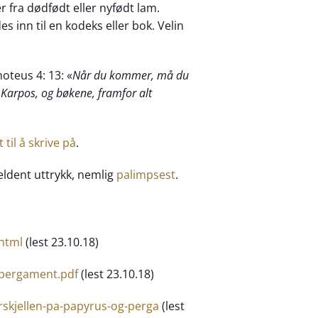
er fra dødfødt eller nyfødt lam.
 inn til en kodeks eller bok. Velin
oteus 4: 13: «
Når du kommer, må du
 Karpos, og bøkene, framfor alt
til å skrive på
.
jeldent uttrykk, nemlig
palimpsest
.
html
(lest 23.10.18)
n/pergament.pdf
(lest 23.10.18)
orskjellen-pa-papyrus-og-perga
(lest