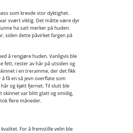
ess som krevde stor dyktighet.
var svært viktig. Det måtte være dyr
 kunne ha satt merker på huden.
r, siden dette påvirket fargen på
med å rengjøre huden. Vanligvis ble
ne fett, rester av hår på utsiden og
kinnet i en treramme, der det fikk
r å få en så jevn overflate som
år og kjøtt fjernet. Til slutt ble
t skinnet var blitt glatt og smidig,
n tok flere måneder.
valitet. For å fremstille velin ble