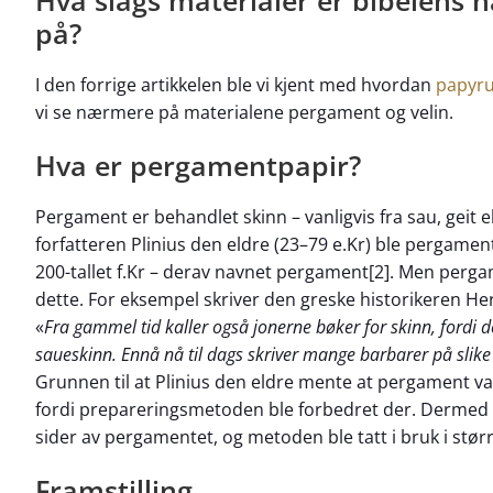
Hva slags materialer er bibelens h
på?
I den forrige artikkelen ble vi kjent med hvordan
papyr
vi se nærmere på materialene pergament og velin.
Hva er pergamentpapir?
Pergament er behandlet skinn – vanligvis fra sau, geit e
forfatteren Plinius den eldre (23–79 e.Kr) ble pergam
200-tallet f.Kr – derav navnet pergament[2]. Men perga
dette. For eksempel skriver den greske historikeren Her
«
Fra gammel tid kaller også jonerne bøker for skinn, fordi d
saueskinn. Ennå nå til dags skriver mange barbarer på slike
Grunnen til at Plinius den eldre mente at pergament v
fordi prepareringsmetoden ble forbedret der. Dermed b
sider av pergamentet, og metoden ble tatt i bruk i stør
Framstilling