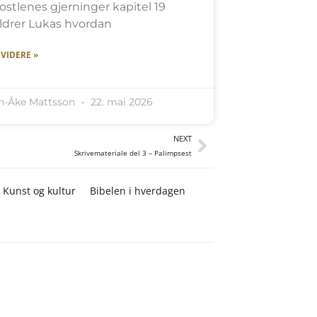
ostlenes gjerninger kapitel 19
ildrer Lukas hvordan
 VIDERE »
n-Åke Mattsson
22. mai 2026
NEXT
Skrivemateriale del 3 – Palimpsest
Kunst og kultur
Bibelen i hverdagen