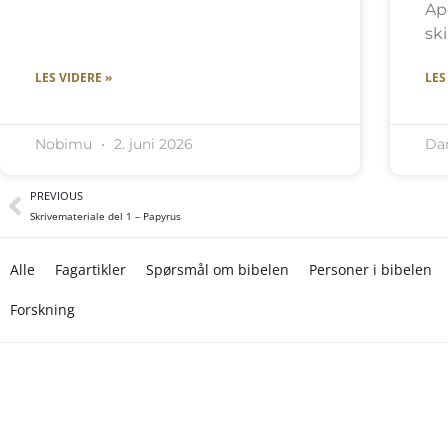
Ap
sk
LES VIDERE »
LES
Nobimu
2. juni 2026
Da
PREVIOUS
Skrivemateriale del 1 – Papyrus
Alle
Fagartikler
Spørsmål om bibelen
Personer i bibelen
Forskning