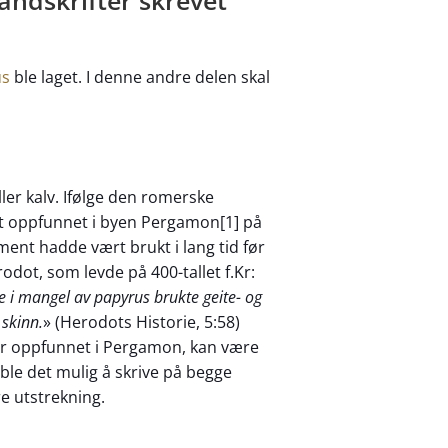
åndskrifter skrevet
us
ble laget. I denne andre delen skal
ller kalv. Ifølge den romerske
ent oppfunnet i byen Pergamon[1] på
ment hadde vært brukt i lang tid før
odot, som levde på 400-tallet f.Kr:
e i mangel av papyrus brukte geite- og
 skinn.
» (Herodots Historie, 5:58)
ar oppfunnet i Pergamon, kan være
le det mulig å skrive på begge
re utstrekning.