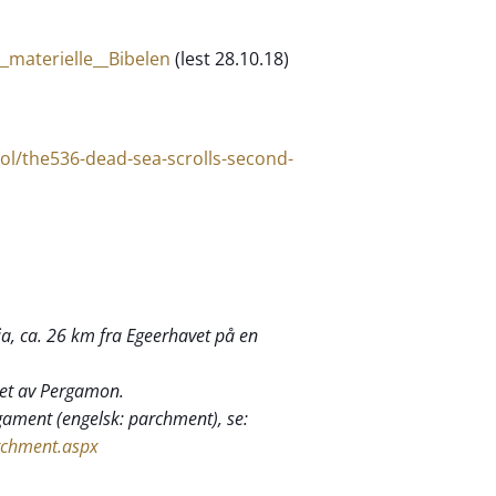
__materielle__Bibelen
(lest 28.10.18)
l/the536-dead-sea-scrolls-second-
ia, ca. 26 km fra Egeerhavet på en
det av Pergamon.
rgament (engelsk: parchment), se:
archment.aspx