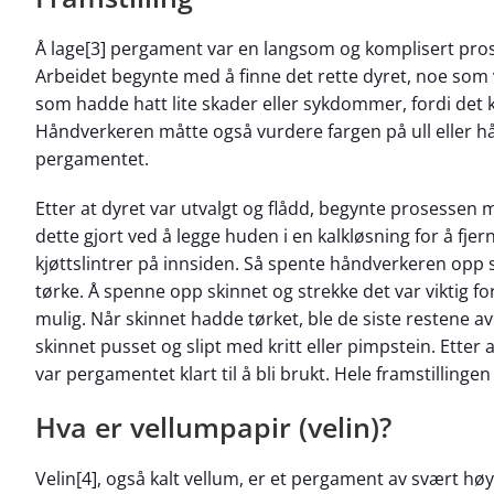
Å lage[3] pergament var en langsom og komplisert pros
Arbeidet begynte med å finne det rette dyret, noe som 
som hadde hatt lite skader eller sykdommer, fordi det
Håndverkeren måtte også vurdere fargen på ull eller hå
pergamentet.
Etter at dyret var utvalgt og flådd, begynte prosessen 
dette gjort ved å legge huden i en kalkløsning for å fjer
kjøttslintrer på innsiden. Så spente håndverkeren opp s
tørke. Å spenne opp skinnet og strekke det var viktig fo
mulig. Når skinnet hadde tørket, ble de siste restene av h
skinnet pusset og slipt med kritt eller pimpstein. Etter a
var pergamentet klart til å bli brukt. Hele framstillinge
Hva er vellumpapir (velin)?
Velin[4], også kalt vellum, er et pergament av svært høy k