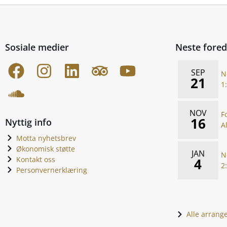
Sosiale medier
Neste fore
SEP
N
21
1
NOV
F
16
Nyttig info
A
Motta nyhetsbrev
Økonomisk støtte
JAN
N
Kontakt oss
4
2
Personvernerklæring
Alle arran