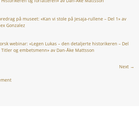
: Historikeren og forfatteren» av Dan-Åke Mattsson
oredrag på museet: «Kan vi stole på Jesaja-rullene – Del 1» av
lex Gonzalez
orsk webinar: «Legen Lukas – den detaljerte historikeren – Del
: Titler og embetsmenn» av Dan-Åke Mattsson
Next →
gement