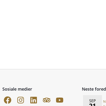
Sosiale medier
Neste fore
SEP
N
21