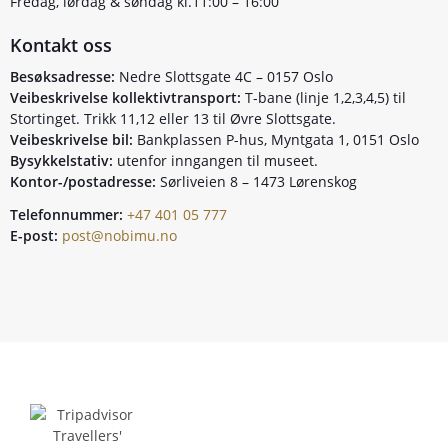
Fredag, lørdag & søndag kl.11:00 – 16:00
Kontakt oss
Besøksadresse:
Nedre Slottsgate 4C – 0157 Oslo
Veibeskrivelse kollektivtransport:
T-bane (linje 1,2,3,4,5) til
Stortinget. Trikk 11,12 eller 13 til Øvre Slottsgate.
Veibeskrivelse bil:
Bankplassen P-hus, Myntgata 1, 0151 Oslo
Bysykkelstativ:
utenfor inngangen til museet.
Kontor-/postadresse:
Sørliveien 8 – 1473 Lørenskog
Telefonnummer:
+47 401 05 777
E-post:
post@nobimu.no