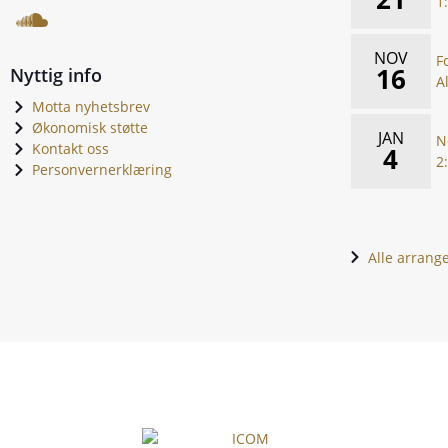
1
NOV
F
16
Nyttig info
A
Motta nyhetsbrev
Økonomisk støtte
JAN
N
Kontakt oss
4
2
Personvernerklæring
Alle arran