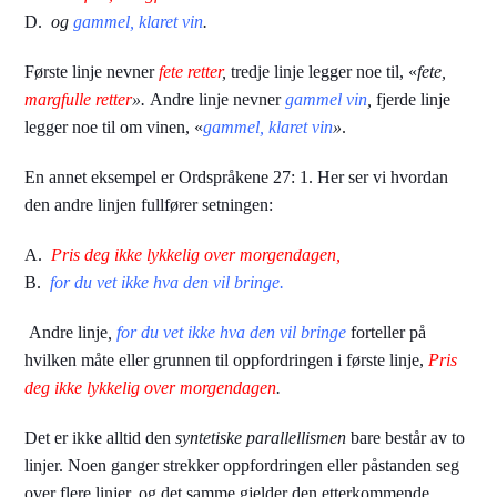
D.
og
gammel, klaret vin
.
Første linje nevner
fete retter
,
tredje linje legger noe til, «
fete,
margfulle retter
».
Andre linje nevner
gammel vin
,
fjerde linje
legger noe til om vinen, «
gammel, klaret vin
»
.
En annet eksempel er Ordspråkene 27: 1. Her ser vi hvordan
den andre linjen fullfører setningen:
A.
Pris deg ikke lykkelig over morgendagen,
B.
for du vet ikke hva den vil bringe.
Andre linje
,
for du vet ikke hva den vil bringe
forteller på
hvilken måte eller grunnen til oppfordringen i første linje,
Pris
deg ikke lykkelig over morgendagen
.
Det er ikke alltid den
syntetiske parallellismen
bare består av to
linjer. Noen ganger strekker oppfordringen eller påstanden seg
over flere linjer, og det samme gjelder den etterkommende