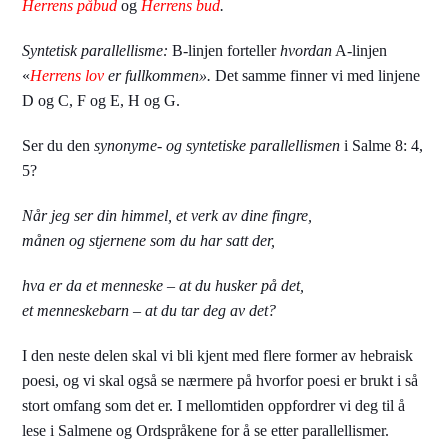
Herrens påbud
og
Herrens bud
.
Syntetisk parallellisme:
B-linjen forteller
hvordan
A-linjen
«
Herrens lov
er fullkommen».
Det samme finner vi med linjene
D og C, F og E, H og G.
Ser du den
synonyme- og syntetiske parallellismen
i Salme 8: 4,
5?
Når jeg ser din himmel, et verk av dine fingre,
månen og stjernene som du har satt der,
hva er da et menneske – at du husker på det,
et menneskebarn – at du tar deg av det?
I den neste delen skal vi bli kjent med flere former av hebraisk
poesi, og vi skal også se nærmere på hvorfor poesi er brukt i så
stort omfang som det er. I mellomtiden oppfordrer vi deg til å
lese i Salmene og Ordspråkene for å se etter parallellismer.