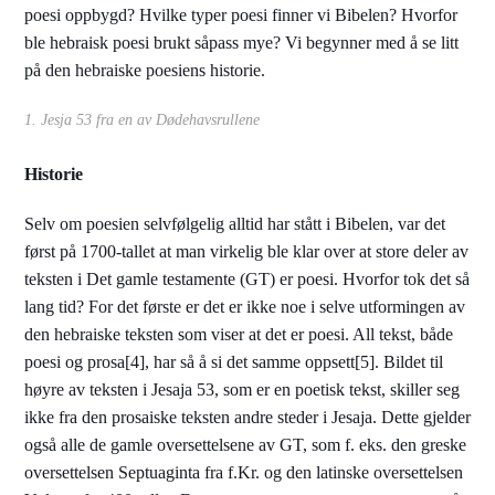
poesi oppbygd? Hvilke typer poesi finner vi Bibelen? Hvorfor
ble hebraisk poesi brukt såpass mye? Vi begynner med å se litt
på den hebraiske poesiens historie.
1. Jesja 53 fra en av Dødehavsrullene
Historie
Selv om poesien selvfølgelig alltid har stått i Bibelen, var det
først på 1700-tallet at man virkelig ble klar over at store deler av
teksten i Det gamle testamente (GT) er poesi. Hvorfor tok det så
lang tid? For det første er det er ikke noe i selve utformingen av
den hebraiske teksten som viser at det er poesi. All tekst, både
poesi og prosa[4], har så å si det samme oppsett[5]. Bildet til
høyre av teksten i Jesaja 53, som er en poetisk tekst, skiller seg
ikke fra den prosaiske teksten andre steder i Jesaja. Dette gjelder
også alle de gamle oversettelsene av GT, som f. eks. den greske
oversettelsen Septuaginta fra f.Kr. og den latinske oversettelsen