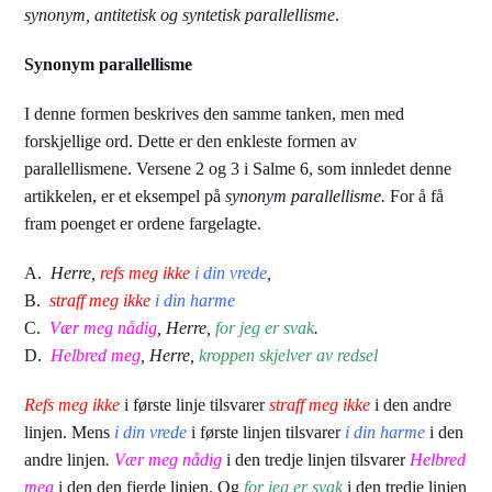
synonym, antitetisk og syntetisk parallellisme
.
Synonym parallellisme
I denne formen beskrives den samme tanken, men med
forskjellige ord. Dette er den enkleste formen av
parallellismene. Versene 2 og 3 i Salme 6, som innledet denne
artikkelen, er et eksempel på
synonym parallellisme.
For å få
fram poenget er ordene fargelagte.
A.
Herre,
refs meg ikke
i din vrede
,
B.
straff meg ikke
i din harme
C.
Vær meg nådig
, Herre,
for jeg er svak
.
D.
Helbred meg
, Herre,
kroppen skjelver av redsel
Refs meg ikke
i første linje tilsvarer
straff meg ikke
i den andre
linjen. Mens
i din vrede
i første linjen tilsvarer
i din harme
i den
andre linjen
.
Vær meg nådig
i den tredje linjen tilsvarer
Helbred
meg
i den den fjerde linjen. Og
for jeg er svak
i den tredje linjen