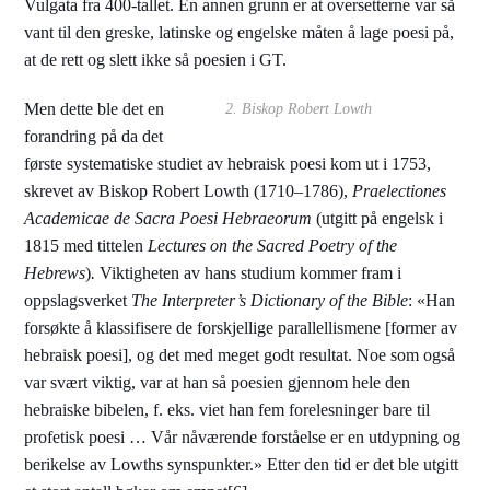
Vulgata fra 400-tallet. En annen grunn er at oversetterne var så
vant til den greske, latinske og engelske måten å lage poesi på,
at de rett og slett ikke så poesien i GT.
Men dette ble det en
2. Biskop Robert Lowth
forandring på da det
første systematiske studiet av hebraisk poesi kom ut i 1753,
skrevet av Biskop Robert Lowth (1710–1786),
Praelectiones
Academicae de Sacra Poesi Hebraeorum
(utgitt på engelsk i
1815 med tittelen
Lectures on the Sacred Poetry of the
Hebrews
)
.
Viktigheten av hans studium kommer fram i
oppslagsverket
The Interpreter’s Dictionary of the Bible
: «Han
forsøkte å klassifisere de forskjellige parallellismene [former av
hebraisk poesi], og det med meget godt resultat. Noe som også
var svært viktig, var at han så poesien gjennom hele den
hebraiske bibelen, f. eks. viet han fem forelesninger bare til
profetisk poesi … Vår nåværende forståelse er en utdypning og
berikelse av Lowths synspunkter.» Etter den tid er det ble utgitt