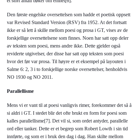
et stort antall bøker om emnet[6].
Den første engelske oversettelsen som hadde et poetisk oppsett
var Revised Standard Version (RSV) fra 1952. At det fortsatt
ikke er så lett å skille mellom poesi og prosa i GT, vises av de
forskjellige oversettelsene som finnes. Noen har satt opp deler
av teksten som poesi, mens andre ikke. Dette gjelder også
reviderte utgivelser, der disse har satt opp teksten som poesi
hvor det før var prosa. Til høyre er et eksempel på layouten i
Salme 6: 2, 3 i to forskjellige norske oversettelser, henholdvis
NO 1930 og NO 2011.
Parallellisme
Mens vi er vant til at poesi vanligvis rimer, forekommer det så å
si aldri i GT. I stedet blir det ofte brukt en form for poesi som
kalles parallellisme[7]. Det vil si, som ordet antyder, parallelle
ord eller tanker. Dette er et begrep som Robert Lowth i sin tid
innførte, og som er i bruk den dag i dag. Han skilte mellom