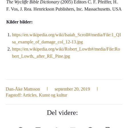
The Wycliffe Bible Dictionary
(2005) Editors C. F. Pfeiffer, H.
F. Vos, J. Rea. Henrickson Publishers, Inc. Massachusetts. USA
Kilder bilder:
https://en.wikipedia.org/wiki/Isaiah_Scroll#/media/File:1_QI
sa_example_of_damage_col_12-13.jpg
https://en.wikipedia.org/wiki/Robert_Lowth#/media/File:Ro
bert_Lowth,_after_RE_Pine.jpg
Dan-Åke Mattsson
september 20, 2019
Fagstoff:
Articles
,
Kunst og kultur
Del videre: