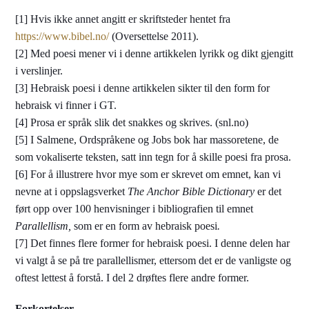
[1] Hvis ikke annet angitt er skriftsteder hentet fra
https://www.bibel.no/
(Oversettelse 2011).
[2] Med poesi mener vi i denne artikkelen lyrikk og dikt gjengitt
i verslinjer.
[3] Hebraisk poesi i denne artikkelen sikter til den form for
hebraisk vi finner i GT.
[4] Prosa er språk slik det snakkes og skrives. (snl.no)
[5] I Salmene, Ordspråkene og Jobs bok har massoretene, de
som vokaliserte teksten, satt inn tegn for å skille poesi fra prosa.
[6] For å illustrere hvor mye som er skrevet om emnet, kan vi
nevne at i oppslagsverket
The Anchor Bible Dictionary
er det
ført opp over 100 henvisninger i bibliografien til emnet
Parallellism,
som er en form av hebraisk poesi
.
[7] Det finnes flere former for hebraisk poesi. I denne delen har
vi valgt å se på tre parallellismer, ettersom det er de vanligste og
oftest lettest å forstå. I del 2 drøftes flere andre former.
Forkortelser