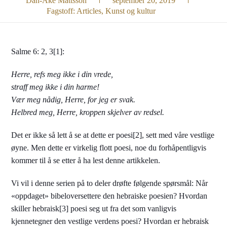
Dan-Åke Mattsson
september 20, 2019
Fagstoff:
Articles
,
Kunst og kultur
Salme 6: 2, 3[1]:
Herre, refs meg ikke i din vrede,
straff meg ikke i din harme!
Vær meg nådig, Herre, for jeg er svak.
Helbred meg, Herre, kroppen skjelver av redsel.
Det er ikke så lett å se at dette er poesi[2], sett med våre vestlige
øyne. Men dette er virkelig flott poesi, noe du forhåpentligvis
kommer til å se etter å ha lest denne artikkelen.
Vi vil i denne serien på to deler drøfte følgende spørsmål: Når
«oppdaget» bibeloversettere den hebraiske poesien? Hvordan
skiller hebraisk[3] poesi seg ut fra det som vanligvis
kjennetegner den vestlige verdens poesi? Hvordan er hebraisk