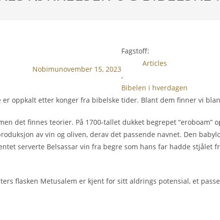
Fagstoff:
Articles
Nobimu
november 15, 2023
,
Bibelen i hverdagen
sse er oppkalt etter konger fra bibelske tider. Blant dem finner vi
t, men det finnes teorier. På 1700-tallet dukket begrepet “eroboam” 
for produksjon av vin og oliven, derav det passende navnet. Den b
entet serverte Belsassar vin fra begre som hans far hadde stjålet fr
ers flasken Metusalem er kjent for sitt aldrings potensial, et pass