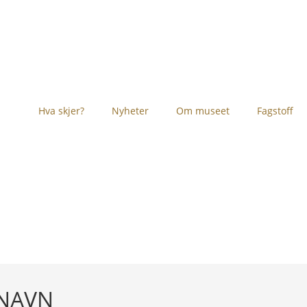
Hva skjer?
Nyheter
Om museet
Fagstoff
 NAVN