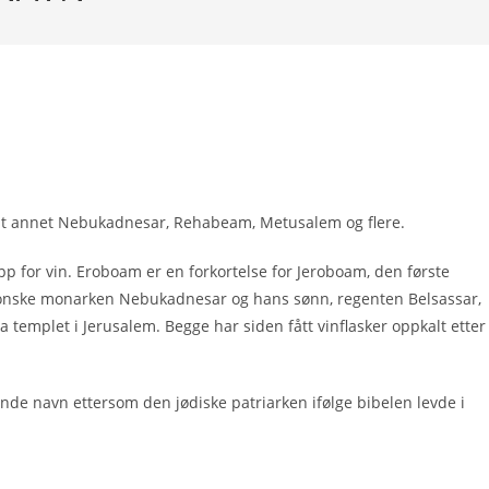
 blant annet Nebukadnesar, Rehabeam, Metusalem og flere.
opp for vin. Eroboam er en forkortelse for Jeroboam, den første
abylonske monarken Nebukadnesar og hans sønn, regenten Belsassar,
a templet i Jerusalem. Begge har siden fått vinflasker oppkalt etter
ende navn ettersom den jødiske patriarken ifølge bibelen levde i