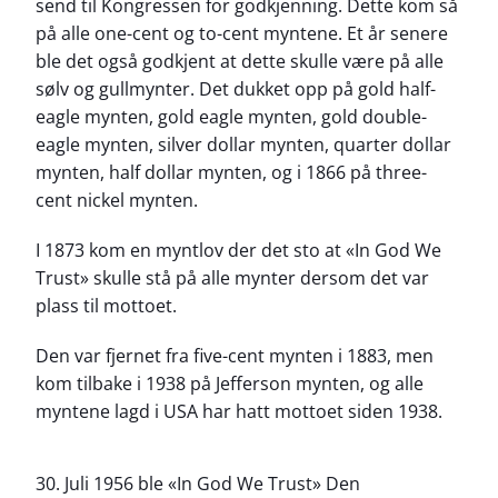
send til Kongressen for godkjenning. Dette kom så
på alle one-cent og to-cent myntene. Et år senere
ble det også godkjent at dette skulle være på alle
sølv og gullmynter. Det dukket opp på gold half-
eagle mynten, gold eagle mynten, gold double-
eagle mynten, silver dollar mynten, quarter dollar
mynten, half dollar mynten, og i 1866 på three-
cent nickel mynten.
I 1873 kom en myntlov der det sto at «In God We
Trust» skulle stå på alle mynter dersom det var
plass til mottoet.
Den var fjernet fra five-cent mynten i 1883, men
kom tilbake i 1938 på Jefferson mynten, og alle
myntene lagd i USA har hatt mottoet siden 1938.
30. Juli 1956 ble «In God We Trust» Den