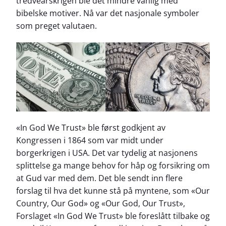
tredveårskrigen ble det mindre vanlig med
bibelske motiver. Nå var det nasjonale symboler
som preget valutaen.
«In God We Trust» ble først godkjent av
Kongressen i 1864 som var midt under
borgerkrigen i USA. Det var tydelig at nasjonens
splittelse ga mange behov for håp og forsikring om
at Gud var med dem. Det ble sendt inn flere
forslag til hva det kunne stå på myntene, som «Our
Country, Our God» og «Our God, Our Trust»,
Forslaget «In God We Trust» ble foreslått tilbake og