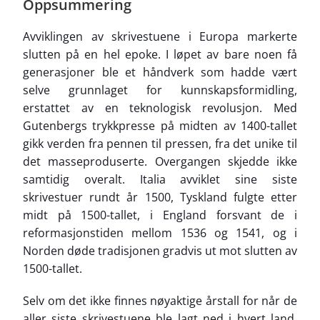
Oppsummering
Avviklingen av skrivestuene i Europa markerte
slutten på en hel epoke. I løpet av bare noen få
generasjoner ble et håndverk som hadde vært
selve grunnlaget for kunnskapsformidling,
erstattet av en teknologisk revolusjon. Med
Gutenbergs trykkpresse på midten av 1400-tallet
gikk verden fra pennen til pressen, fra det unike til
det masseproduserte. Overgangen skjedde ikke
samtidig overalt. Italia avviklet sine siste
skrivestuer rundt år 1500, Tyskland fulgte etter
midt på 1500-tallet, i England forsvant de i
reformasjonstiden mellom 1536 og 1541, og i
Norden døde tradisjonen gradvis ut mot slutten av
1500-tallet.
Selv om det ikke finnes nøyaktige årstall for når de
aller siste skrivestuene ble lagt ned i hvert land,