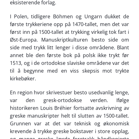
eksisterende forlag.
I Polen, tidligere Böhmen og Ungarn dukket de
første trykkeriene opp på 1470-tallet, men det var
først inn på 1500-tallet at trykking virkelig tok fart i
Øst-Europa. Manuskriptkulturen besto side om
side med trykk litt lenger i disse områdene. Blant
annet ble den første bok på polsk ikke trykt før
1513, og i de ortodokse slaviske områdene var det
til å begynne med en viss skepsis mot trykte
kirkebøker.
En region hvor skrivestuer besto usedvanlig lenge,
var den gresk-ortodokse verden. Ifølge
historikeren Louis Bréhier fortsatte avskrivning av
greske manuskripter helt til slutten av 1500-tallet.
Grunnen var at det var teknisk og økonomisk
krevende å trykke greske bokstaver i store opplag,
og mange greske lærde foretrakk håndkopierte