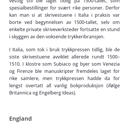
vestlig stil ble laget tidlig på 1500-tallet, som
spesialbestillinger for svært rike personer. Derfor
kan man si at skrivestuene i Italia i praksis var
borte ved begynnelsen av 1500-tallet, selv om
enkelte private skriveverksteder fortsatte en stund
i skyggen av den voksende trykkeribransjen.
I Italia, som tok i bruk trykkpressen tidlig, ble de
siste skrivestuene avviklet allerede rundt 1500–
1510. I klostre som Subiaco og byer som Venezia
og Firenze ble manuskripter fremdeles laget for
rike samlere, men trykkpressen hadde da for
lengst overtatt all vanlig bokproduksjon (ifølge
Britannica og Engelberg Ideas).
England