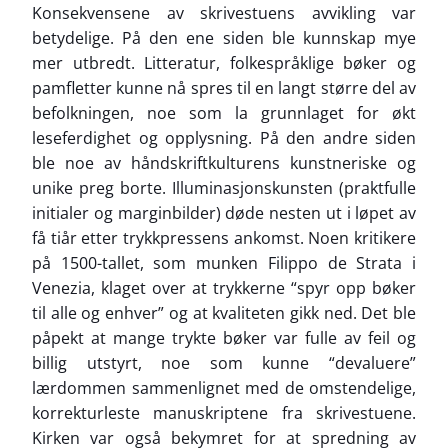
Konsekvensene av skrivestuens avvikling var
betydelige. På den ene siden ble kunnskap mye
mer utbredt. Litteratur, folkespråklige bøker og
pamfletter kunne nå spres til en langt større del av
befolkningen, noe som la grunnlaget for økt
leseferdighet og opplysning. På den andre siden
ble noe av håndskriftkulturens kunstneriske og
unike preg borte. Illuminasjonskunsten (praktfulle
initialer og marginbilder) døde nesten ut i løpet av
få tiår etter trykkpressens ankomst. Noen kritikere
på 1500-tallet, som munken Filippo de Strata i
Venezia, klaget over at trykkerne “spyr opp bøker
til alle og enhver” og at kvaliteten gikk ned. Det ble
påpekt at mange trykte bøker var fulle av feil og
billig utstyrt, noe som kunne “devaluere”
lærdommen sammenlignet med de omstendelige,
korrekturleste manuskriptene fra skrivestuene.
Kirken var også bekymret for at spredning av