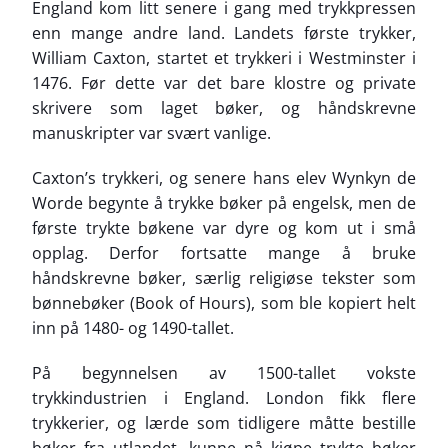
England kom litt senere i gang med trykkpressen
enn mange andre land. Landets første trykker,
William Caxton, startet et trykkeri i Westminster i
1476. Før dette var det bare klostre og private
skrivere som laget bøker, og håndskrevne
manuskripter var svært vanlige.
Caxton’s trykkeri, og senere hans elev Wynkyn de
Worde begynte å trykke bøker på engelsk, men de
første trykte bøkene var dyre og kom ut i små
opplag. Derfor fortsatte mange å bruke
håndskrevne bøker, særlig religiøse tekster som
bønnebøker (Book of Hours), som ble kopiert helt
inn på 1480- og 1490-tallet.
På begynnelsen av 1500-tallet vokste
trykkindustrien i England. London fikk flere
trykkerier, og lærde som tidligere måtte bestille
bøker fra utlandet, kunne nå kjøpe trykte bøker