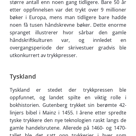
større antall enn noen gang tidligere. Bare 50 år
etter oppfinnelsen var det trykt over 9 millioner
bøker i Europa, mens man tidligere bare hadde
noen få tusen håndskrevne bøker. Dette enorme
spranget illustrerer hvor sårbar den gamle
håndskriftkulturen var, og innledet en
overgangsperiode der skrivestuer gradvis ble
utkonkurrert av trykkpresser.
Tyskland
Tyskland er stedet der trykkpressen ble
oppfunnet, og landet spilte en viktig rolle i
bokhistorien. Gutenberg trykket sin berømte 42-
linjers bibel i Mainz i 1455. I årene etter spredte
tyske trykkere den nye teknologien raskt langs de
gamle handelsrutene. Allerede på 1460- og 1470-
tallet ble det satt opp trykkerier i byer som