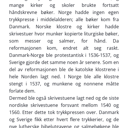
mange kirker og skoler brukte fortsatt
håndskrevne bøker. Norge hadde ingen egen
trykkpresse i middelalderen; alle bøker kom fra
Danmark. Norske klostre og kirker hadde
skrivestuer hvor munker kopierte liturgiske bøker,
som messer og salmer, for hånd. Da
reformasjonen kom, endret alt seg raskt.
Danmark-Norge ble protestantisk i 1536-1537, og
Sverige gjorde det samme noen år senere. Som en
del av reformasjonen ble de katolske klostrene i
hele Norden lagt ned. I Norge ble alle klostre
stengt i 1537, og munkene og nonnene måtte
forlate dem.
Dermed ble også skrivestuene lagt ned og de siste
nordiske skrivestuene forsvant mellom 1540 og
1560. Etter dette tok trykkpressen over. Danmark
og Sverige fikk etter hvert flere trykkerier, og de
nye lutherske bibelutgavene og salmebøkene ble