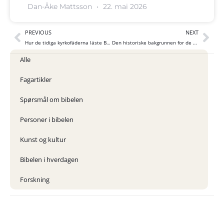
Dan-Åke Mattsson
22. mai 2026
PREVIOUS
NEXT
Hur de tidiga kyrkofäderna läste Bibeln?
Den historiske bakgrunnen for de nordsamiske skrifttegnene
Alle
Fagartikler
Spørsmål om bibelen
Personer i bibelen
Kunst og kultur
Bibelen i hverdagen
Forskning