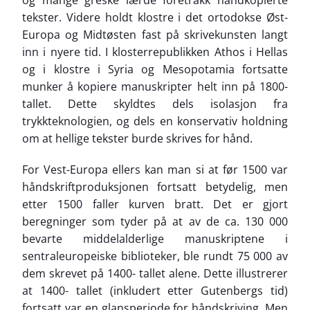
tekster. Videre holdt klostre i det ortodokse Øst-
Europa og Midtøsten fast på skrivekunsten langt
inn i nyere tid. I klosterrepublikken Athos i Hellas
og i klostre i Syria og Mesopotamia fortsatte
munker å kopiere manuskripter helt inn på 1800-
tallet. Dette skyldtes dels isolasjon fra
trykkteknologien, og dels en konservativ holdning
om at hellige tekster burde skrives for hånd.
For Vest-Europa ellers kan man si at før 1500 var
håndskriftproduksjonen fortsatt betydelig, men
etter 1500 faller kurven bratt. Det er gjort
beregninger som tyder på at av de ca. 130 000
bevarte middelalderlige manuskriptene i
sentraleuropeiske biblioteker, ble rundt 75 000 av
dem skrevet på 1400- tallet alene. Dette illustrerer
at 1400- tallet (inkludert etter Gutenbergs tid)
fortsatt var en glansperiode for håndskriving. Men