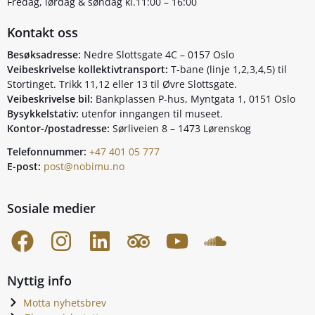
Fredag, lørdag & søndag kl.11:00 – 16:00
Kontakt oss
Besøksadresse:
Nedre Slottsgate 4C – 0157 Oslo
Veibeskrivelse kollektivtransport:
T-bane (linje 1,2,3,4,5) til
Stortinget. Trikk 11,12 eller 13 til Øvre Slottsgate.
Veibeskrivelse bil:
Bankplassen P-hus, Myntgata 1, 0151 Oslo
Bysykkelstativ:
utenfor inngangen til museet.
Kontor-/postadresse:
Sørliveien 8 – 1473 Lørenskog
Telefonnummer:
+47 401 05 777
E-post:
post@nobimu.no
Sosiale medier
Nyttig info
Motta nyhetsbrev