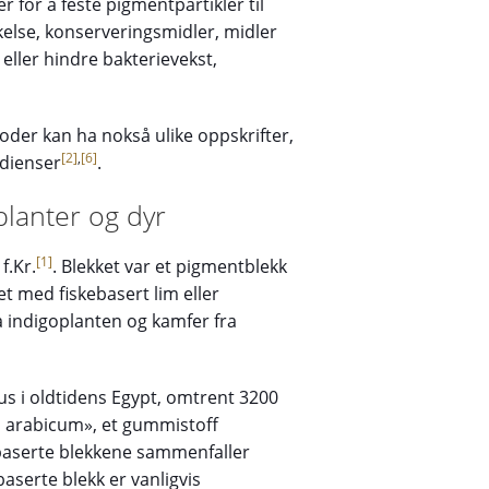
 for å feste pigmentpartikler til
kkelse, konserveringsmidler, midler
eller hindre bakterievekst,
toder kan ha nokså ulike oppskrifter,
[2]
,
[6]
dienser
.
planter og dyr
[1]
f.Kr.
. Blekket var et pigmentblekk
t med fiskebasert lim eller
a indigoplanten og kamfer fra
rus i oldtidens Egypt, omtrent 3200
mi arabicum», et gummistoff
nbaserte blekkene sammenfaller
aserte blekk er vanligvis