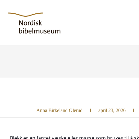
Anna Birkeland Olerud
april 23, 2026
Blekk er en farget væske eller masse som brukes til å sk