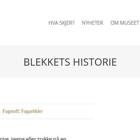
HVA SKJER?
NYHETER
OM MUSEET
BLEKKETS HISTORIE
Fagstoff:
Fagartikler
rive, tegne eller trykke på en