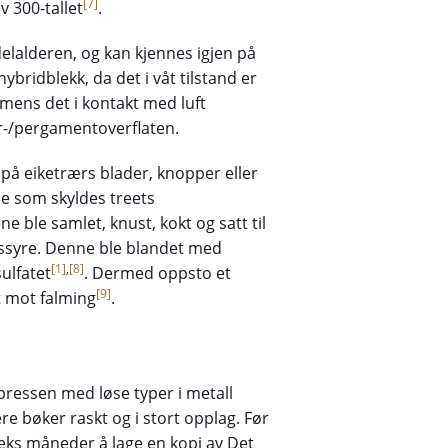
[7]
v 300-tallet
.
elalderen, og kan kjennes igjen på
bridblekk, da det i våt tilstand er
 mens det i kontakt med luft
r-/pergamentoverflaten.
r på eiketrærs blader, knopper eller
e som skyldes treets
 ble samlet, knust, kokt og satt til
ssyre. Denne ble blandet med
[1]
,
[8]
ulfatet
. Dermed oppsto et
[9]
t mot falming
.
ressen med løse typer i metall
e bøker raskt og i stort opplag. Før
eks måneder å lage en kopi av Det