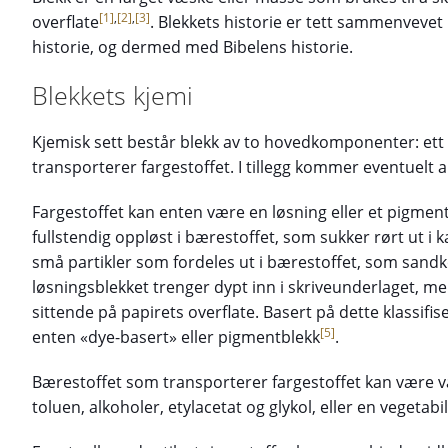
[1]
,
[2]
,
[3]
overflate
. Blekkets historie er tett sammenveve
historie, og dermed med Bibelens historie.
Blekkets kjemi
Kjemisk sett består blekk av to hovedkomponenter: ett 
transporterer fargestoffet. I tillegg kommer eventuelt a
Fargestoffet kan enten være en løsning eller et pigment.
fullstendig oppløst i bærestoffet, som sukker rørt ut i k
små partikler som fordeles ut i bærestoffet, som sandk
løsningsblekket trenger dypt inn i skriveunderlaget, m
sittende på papirets overflate. Basert på dette klassif
[5]
enten «dye-basert» eller pigmentblekk
.
Bærestoffet som transporterer fargestoffet kan være 
toluen, alkoholer, etylacetat og glykol, eller en vegetabil