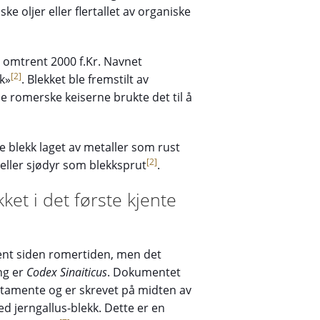
ke oljer eller flertallet av organiske
a omtrent 2000 f.Kr. Navnet
[2]
k»
. Blekket ble fremstilt av
e romerske keiserne brukte det til å
e blekk laget av metaller som rust
[2]
 eller sjødyr som blekksprut
.
ket i det første kjente
ent siden romertiden, men det
ing er
Codex Sinaiticus
. Dokumentet
stamente og er skrevet på midten av
ed jerngallus-blekk. Dette er en