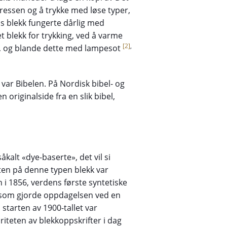
pressen og å trykke med løse typer,
s blekk fungerte dårlig med
 blekk for trykking, ved å varme
[2]
,
je, og blande dette med lampesot
var Bibelen. På Nordisk bibel- og
 originalside fra en slik bibel,
såkalt «dye-baserte», det vil si
rten på denne typen blekk var
i 1856, verdens første syntetiske
n som gjorde oppdagelsen ved en
 starten av 1900-tallet var
iteten av blekkoppskrifter i dag