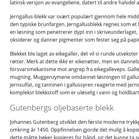
latinsk versjon av evangeliene, datert til andre halvdel a
Jerngallus-blekk var svært populært gjennom hele midd
den typiske brunfargen. Jerngallusblekk regnes som et hy
en løsning som penetrerer dypt inn i skriveunderlaget,
oksiderer og danner pigmenter som fester seg på papi
Blekket ble laget av eikegaller, det vil si runde utvekste
røtter. Merk at dette
ikke
er eikenøtter, men en dannels
forsvarsmekanisme mot angrep fra eikegalleveps. Gallene
mugning. Muggenzymene omdannet løsningen til gallu
jernsulfat, og tanninen i gallussyren reagerte med jerns
komplekst blekkstoff som er uløselig i vann og holdbar
Gutenbergs oljebaserte blekk
Johannes Gutenberg utviklet den første moderne trykkp
omkring år 1450. Oppfinnelsen gjorde det mulig å kopier
dette måtte bøker kopieres for hånd, og det kunne ta s