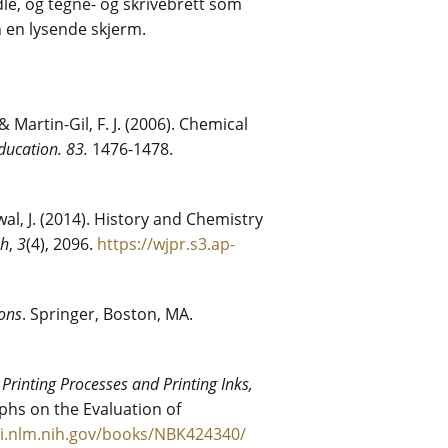
le, og tegne- og skrivebrett som
 en lysende skjerm.
& Martin-Gil, F. J. (2006). Chemical
ducation. 83.
1476-1478.
swal, J. (2014). History and Chemistry
ch
,
3
(4), 2096.
https://wjpr.s3.ap-
ions
. Springer, Boston, MA.
.
Printing Processes and Printing Inks,
hs on the Evaluation of
i.nlm.nih.gov/books/NBK424340/