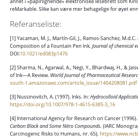
annet i «papirlignende» elektroniske lesebrett som Kind
reMarkable. Slike kan være mer behagelige for øyet enn
Referanseliste:
[1] Yacaman, M. J., Martín-Gil, J., Ramos-Sanchez, M.d.C. 
Composition of a Fountain Pen Ink
. Journal of chemical e
DOI:
10.1021/ed083p1476
[2] Sharma, N., Agarwal, A., Negi, Y., Bhardwaj, H., & Jai
of Ink—A Review.
World Journal of Pharmaceutical Resear
south-1.amazonaws.com/article_issue/1404208081.pdf
[3] Nussinovitch, A. (1997). Inks. In:
Hydrocolloid Applicat
https://doi.org/10.1007/978-1-4615-6385-3_16
[4] International Agency for Research on Cancer (1996)
Carbon Black and Some Nitro Compounds.
(IARC Monograp
Carcinogenic Risks to Humans, nr. 65)
.
https://www.ncb