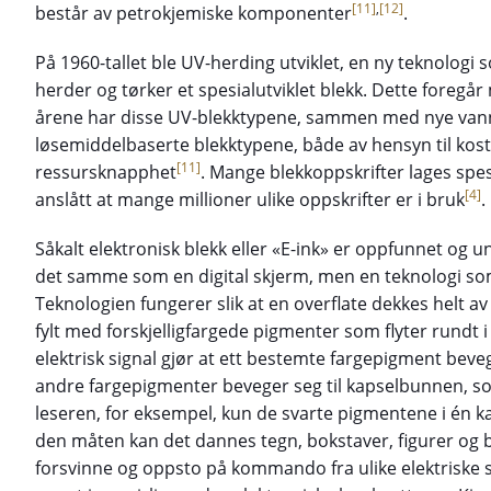
[11]
,
[12]
består av petrokjemiske komponenter
.
På 1960-tallet ble UV-herding utviklet, en ny teknologi s
herder og tørker et spesialutviklet blekk. Dette foregår
årene har disse UV-blekktypene, sammen med nye vannb
løsemiddelbaserte blekktypene, både av hensyn til kos
[11]
ressursknapphet
. Mange blekkoppskrifter lages spesi
[4]
anslått at mange millioner ulike oppskrifter er i bruk
.
Såkalt elektronisk blekk eller «E-ink» er oppfunnet og u
det samme som en digital skjerm, men en teknologi som 
Teknologien fungerer slik at en overflate dekkes helt 
fylt med forskjelligfargede pigmenter som flyter rundt 
elektrisk signal gjør at ett bestemte fargepigment beve
andre fargepigmenter beveger seg til kapselbunnen, som
leseren, for eksempel, kun de svarte pigmentene i én ka
den måten kan det dannes tegn, bokstaver, figurer og 
forsvinne og oppsto på kommando fra ulike elektriske s