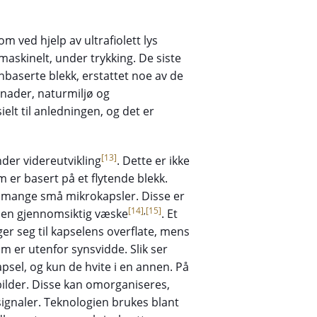
om ved hjelp av ultrafiolett lys
 maskinelt, under trykking. De siste
aserte blekk, erstattet noe av de
tnader, naturmiljø og
elt til anledningen, og det er
[13]
nder videreutvikling
. Dette er ikke
er basert på et flytende blekk.
av mange små mikrokapsler. Disse er
[14]
,
[15]
i en gjennomsiktig væske
. Et
ger seg til kapselens overflate, mens
 er utenfor synsvidde. Slik ser
psel, og kun de hvite i en annen. På
bilder. Disse kan omorganiseres,
ignaler. Teknologien brukes blant