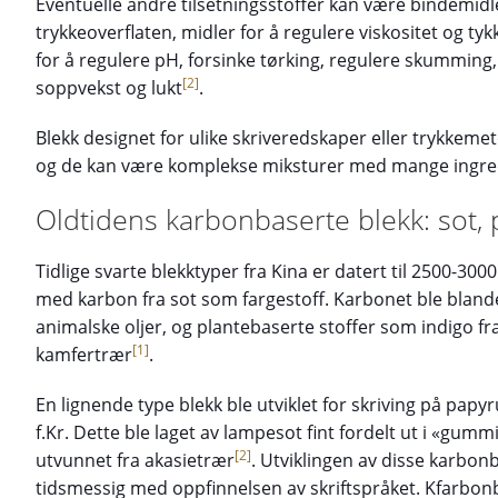
Eventuelle andre tilsetningsstoffer kan være bindemidler
trykkeoverflaten, midler for å regulere viskositet og ty
for å regulere pH, forsinke tørking, regulere skumming, 
[2]
soppvekst og lukt
.
Blekk designet for ulike skriveredskaper eller trykkeme
og de kan være komplekse miksturer med mange ingre
Oldtidens karbonbaserte blekk: sot, 
Tidlige svarte blekktyper fra Kina er datert til 2500-3000 
med karbon fra sot som fargestoff. Karbonet ble blande
animalske oljer, og plantebaserte stoffer som indigo fr
[1]
kamfertrær
.
En lignende type blekk ble utviklet for skriving på papy
f.Kr. Dette ble laget av lampesot fint fordelt ut i «gum
[2]
utvunnet fra akasietrær
. Utviklingen av disse karbo
tidsmessig med oppfinnelsen av skriftspråket. Kfarbonb