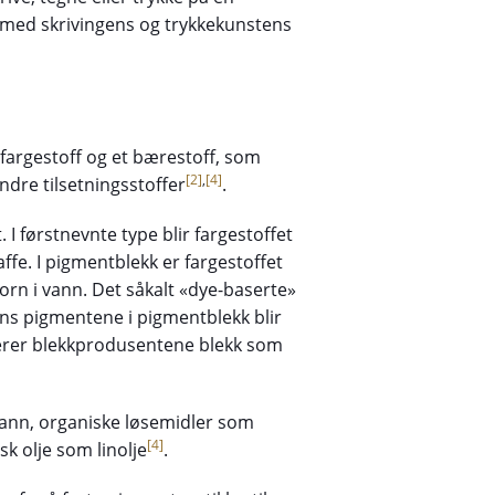
t med skrivingens og trykkekunstens
fargestoff og et bærestoff, som
[2]
,
[4]
ndre tilsetningsstoffer
.
 I førstnevnte type blir fargestoffet
affe. I pigmentblekk er fargestoffet
orn i vann. Det såkalt «dye-baserte»
ens pigmentene i pigmentblekk blir
iserer blekkprodusentene blekk som
vann, organiske løsemidler som
[4]
sk olje som linolje
.