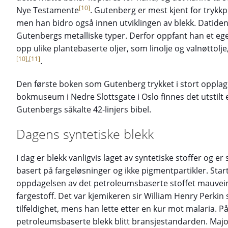
[10]
Nye Testamente
. Gutenberg er mest kjent for trykk
men han bidro også innen utviklingen av blekk. Datiden
Gutenbergs metalliske typer. Derfor oppfant han et eget
opp ulike plantebaserte oljer, som linolje og valnøttol
[10]
,
[11]
.
Den første boken som Gutenberg trykket i stort opplag 
bokmuseum i Nedre Slottsgate i Oslo finnes det utstilt en
Gutenbergs såkalte 42-linjers bibel.
Dagens syntetiske blekk
I dag er blekk vanligvis laget av syntetiske stoffer og er 
basert på fargeløsninger og ikke pigmentpartikler. Sta
oppdagelsen av det petroleumsbaserte stoffet mauvein 
fargestoff. Det var kjemikeren sir William Henry Perki
tilfeldighet, mens han lette etter en kur mot malaria. På
petroleumsbaserte blekk blitt bransjestandarden. Major