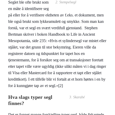
Seglet ble ofte brukt som
2. Stempelsegl
en måte å identifisere seg
på eller for å verifisere ektheten av f.eks. et dokument, men
ble også brukt som lykkeamulett og smykke. Som man kan
forstå, var et segl en svært verdifull gjenstand. Stephen
Bertman skriver i boken Handbook to Life in Ancient
Mesopotamia, side 235: «Hvis et sylindersegl var mistet eller
stjålet, var det grunn til stor bekymring. Eieren ville da
registrere datoen og tidspunktet for tapet hos en
tjenestemann, for å forsikre seg om at transaksjoner foretatt
etter tapet ville være ugyldig (ikke ulikt måten vi i dag ringer
til Visa eller Mastercard for å rapportere et tapt eller stjålet
kredittkort). I ett tilfelle blir vi fortalt at et horn hørtes i en by
for å kunngjøre tap av et segl.»[2]
Hva slags typer segl
3. Skarabé
finnes?
Det er funnet mange forskjellige typer segl, både firkantede,