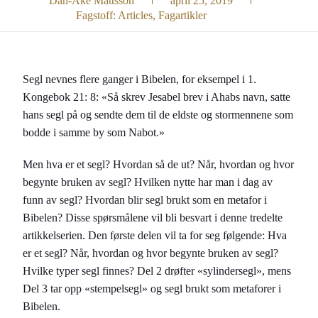
Dan-Åke Mattsson
april 25, 2019
Fagstoff:
Articles
,
Fagartikler
Segl nevnes flere ganger i Bibelen, for eksempel i 1.
Kongebok 21: 8: «Så skrev Jesabel brev i Ahabs navn, satte
hans segl på og sendte dem til de eldste og stormennene som
bodde i samme by som Nabot.»
Men hva er et segl? Hvordan så de ut? Når, hvordan og hvor
begynte bruken av segl? Hvilken nytte har man i dag av
funn av segl? Hvordan blir segl brukt som en metafor i
Bibelen? Disse spørsmålene vil bli besvart i denne tredelte
artikkelserien. Den første delen vil ta for seg følgende: Hva
er et segl? Når, hvordan og hvor begynte bruken av segl?
Hvilke typer segl finnes? Del 2 drøfter «sylindersegl», mens
Del 3 tar opp «stempelsegl» og segl brukt som metaforer i
Bibelen.