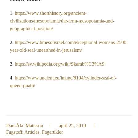
1.
https://www.shorthistory.org/ancient-
civilizations/mesopotamia/the-term-mesopotamia-and-
geographical-position/
2.
https://www.timesofisrael.com/exceptional-womans-2500-
year-old-seal-unearthed-in-jerusalem/
3.
https://sv.wikipedia.org/wiki/Skarab%C3%A9
4.
https://www.ancient.eu/image/8104/cylinder-seal-of-
queen-puabi/
Dan-Åke Mattsson
april 25, 2019
Fagstoff:
Articles
,
Fagartikler