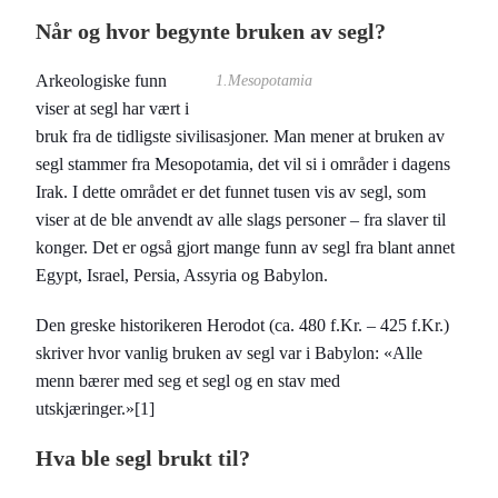
Når og hvor begynte bruken av segl?
Arkeologiske funn
1.Mesopotamia
viser at segl har vært i
bruk fra de tidligste sivilisasjoner. Man mener at bruken av
segl stammer fra Mesopotamia, det vil si i områder i dagens
Irak. I dette området er det funnet tusen vis av segl, som
viser at de ble anvendt av alle slags personer – fra slaver til
konger. Det er også gjort mange funn av segl fra blant annet
Egypt, Israel, Persia, Assyria og Babylon.
Den greske historikeren Herodot (ca. 480 f.Kr. – 425 f.Kr.)
skriver hvor vanlig bruken av segl var i Babylon: «Alle
menn bærer med seg et segl og en stav med
utskjæringer.»[1]
Hva ble segl brukt til?