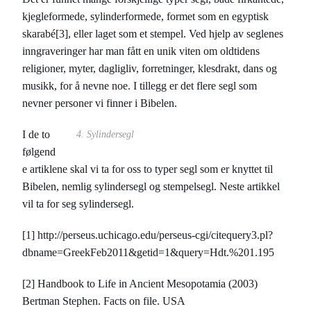
kjegleformede, sylinderformede, formet som en egyptisk
skarabé[3], eller laget som et stempel. Ved hjelp av seglenes
inngraveringer har man fått en unik viten om oldtidens
religioner, myter, dagligliv, forretninger, klesdrakt, dans og
musikk, for å nevne noe. I tillegg er det flere segl som
nevner personer vi finner i Bibelen.
I de to
4. Sylindersegl
følgend
e artiklene skal vi ta for oss to typer segl som er knyttet til
Bibelen, nemlig sylindersegl og stempelsegl. Neste artikkel
vil ta for seg sylindersegl.
[1] http://perseus.uchicago.edu/perseus-cgi/citequery3.pl?
dbname=GreekFeb2011&getid=1&query=Hdt.%201.195
[2] Handbook to Life in Ancient Mesopotamia (2003)
Bertman Stephen. Facts on file. USA