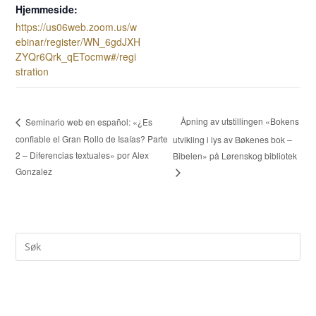
Hjemmeside:
https://us06web.zoom.us/w
ebinar/register/WN_6gdJXH
ZYQr6Qrk_qETocmw#/regi
stration
Åpning av utstillingen «Bokens
Seminario web en español: «¿Es
confiable el Gran Rollo de Isaías? Parte
utvikling i lys av Bøkenes bok –
2 – Diferencias textuales» por Alex
Bibelen» på Lørenskog bibliotek
Gonzalez