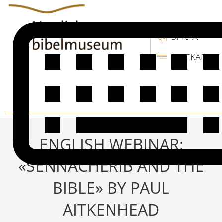
SPRÅK
SIDEKART
ENGLISH WEBINAR:
«SENNACHERIB AND THE
BIBLE» BY PAUL
AITKENHEAD