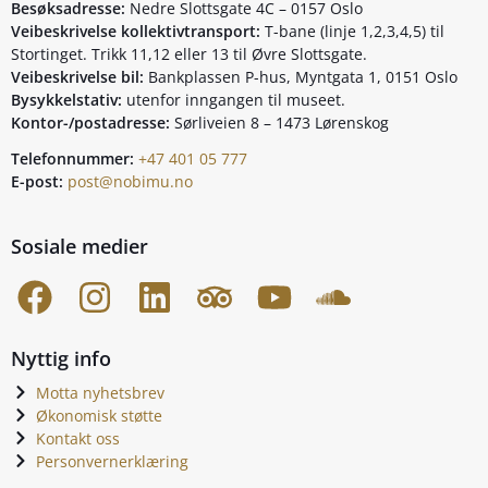
Besøksadresse:
Nedre Slottsgate 4C – 0157 Oslo
Veibeskrivelse kollektivtransport:
T-bane (linje 1,2,3,4,5) til
Stortinget. Trikk 11,12 eller 13 til Øvre Slottsgate.
Veibeskrivelse bil:
Bankplassen P-hus, Myntgata 1, 0151 Oslo
Bysykkelstativ:
utenfor inngangen til museet.
Kontor-/postadresse:
Sørliveien 8 – 1473 Lørenskog
Telefonnummer:
+47 401 05 777
E-post:
post@nobimu.no
Sosiale medier
Nyttig info
Motta nyhetsbrev
Økonomisk støtte
Kontakt oss
Personvernerklæring