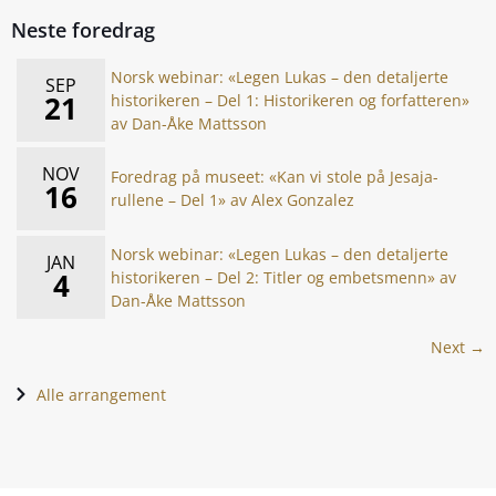
Neste foredrag
Norsk webinar: «Legen Lukas – den detaljerte
SEP
21
historikeren – Del 1: Historikeren og forfatteren»
av Dan-Åke Mattsson
NOV
Foredrag på museet: «Kan vi stole på Jesaja-
16
rullene – Del 1» av Alex Gonzalez
Norsk webinar: «Legen Lukas – den detaljerte
JAN
4
historikeren – Del 2: Titler og embetsmenn» av
Dan-Åke Mattsson
Next →
Alle arrangement