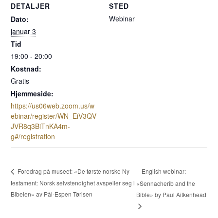
DETALJER
STED
Webinar
Dato:
januar 3
Tid
19:00 - 20:00
Kostnad:
Gratis
Hjemmeside:
https://us06web.zoom.us/w
ebinar/register/WN_EiV3QV
JVR8q3BiTnKA4m-
g#/registration
English webinar:
Foredrag på museet: «De første norske Ny-
testament: Norsk selvstendighet avspeiler seg i
«Sennacherib and the
Bibelen» av Pål-Espen Tørisen
Bible» by Paul Aitkenhead