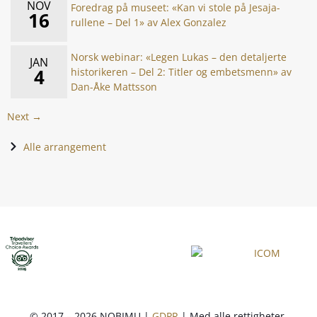
NOV
Foredrag på museet: «Kan vi stole på Jesaja-
16
rullene – Del 1» av Alex Gonzalez
Norsk webinar: «Legen Lukas – den detaljerte
JAN
4
historikeren – Del 2: Titler og embetsmenn» av
Dan-Åke Mattsson
Next →
Alle arrangement
© 2017 – 2026 NOBIMU |
GDPR
| Med alle rettigheter.