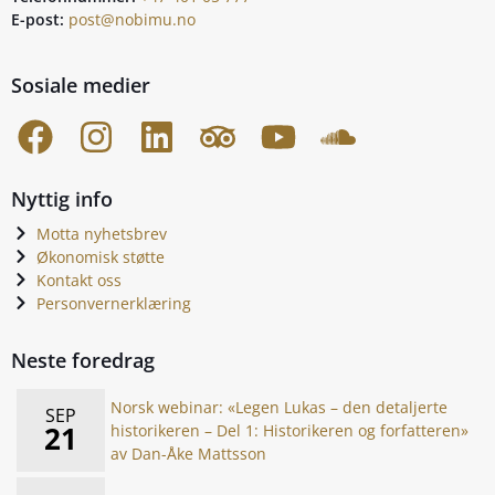
E-post:
post@nobimu.no
Sosiale medier
Nyttig info
Motta nyhetsbrev
Økonomisk støtte
Kontakt oss
Personvernerklæring
Neste foredrag
Norsk webinar: «Legen Lukas – den detaljerte
SEP
21
historikeren – Del 1: Historikeren og forfatteren»
av Dan-Åke Mattsson