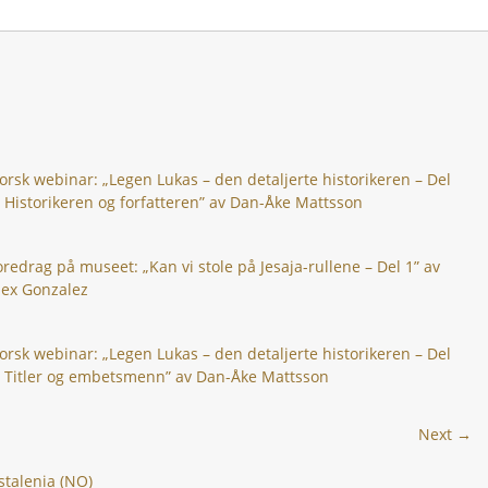
orsk webinar: „Legen Lukas – den detaljerte historikeren – Del
: Historikeren og forfatteren” av Dan-Åke Mattsson
oredrag på museet: „Kan vi stole på Jesaja-rullene – Del 1” av
lex Gonzalez
orsk webinar: „Legen Lukas – den detaljerte historikeren – Del
: Titler og embetsmenn” av Dan-Åke Mattsson
Next →
stalenia (NO)