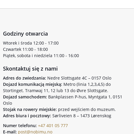
Godziny otwarcia
Wtorek i środa 12:00 - 17:00
Czwartek 11:00 - 18:00
Piątek, sobota i niedziela 11:00 - 16:00
Skontaktuj się z nami
Adres do zwiedzania:
Nedre Slottsgate 4C – 0157 Oslo
Dojazd komunikacją miejską:
Metro (linia 1,2,3,4,5) do
Stortinget. Tramwaj 11, 12 lub 13 do Øvre Slottsgate.
Dojazd samochodem:
Bankplassen P-hus, Myntgata 1, 0151
Oslo
Stojak na rowery miejskie:
przed wejściem do muzeum.
Adres biura i pocztowy:
Sørliveien 8 – 1473 Lørenskog
Numer telefonu:
+47 401 05 777
E-mail:
post@nobimu.no