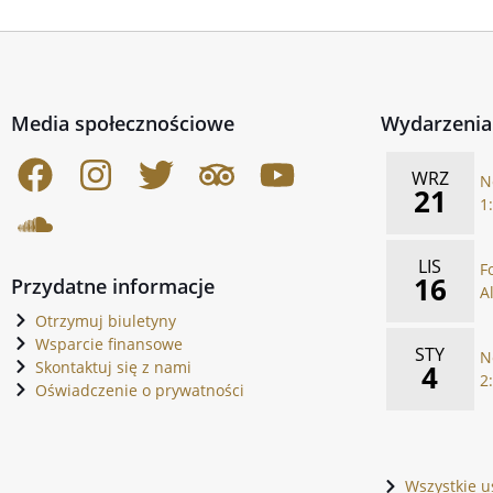
Media społecznościowe
Wydarzenia
WRZ
N
21
1
LIS
F
16
Przydatne informacje
A
Otrzymuj biuletyny
Wsparcie finansowe
STY
N
Skontaktuj się z nami
4
2
Oświadczenie o prywatności
Wszystkie u