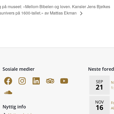
 på museet: «Mellom Bibelen og loven. Kansler Jens Bjelkes
univers på 1600-tallet.» av Mattias Ekman
Sosiale medier
Neste fore
SEP
N
21
1
NOV
F
16
Nyttig info
A