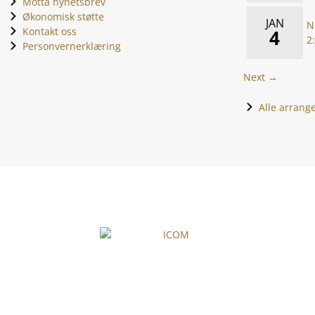
Motta nyhetsbrev
Økonomisk støtte
JAN
N
Kontakt oss
4
2
Personvernerklæring
Next →
Alle arran