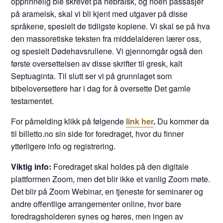
opprinnelig ble skrevet på hebraisk, og noen passasjer
på arameisk, skal vi bli kjent med utgaver på disse
språkene, spesielt de tidligste kopiene. Vi skal se på hva
den massoretiske teksten fra middelalderen lærer oss,
og spesielt Dødehavsrullene. Vi gjennomgår også den
første oversettelsen av disse skrifter til gresk, kalt
Septuaginta. Til slutt ser vi på grunnlaget som
bibeloversettere har i dag for å oversette Det gamle
testamentet.
For påmelding klikk på følgende
link her
.
Du kommer da
til billetto.no sin side for foredraget, hvor du finner
ytterligere info og registrering.
Viktig info:
Foredraget skal holdes på den digitale
plattformen Zoom, men det blir ikke et vanlig Zoom møte.
Det blir på Zoom Webinar, en tjeneste for seminarer og
andre offentlige arrangementer online, hvor bare
foredragsholderen synes og høres, men ingen av