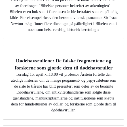
av foredraget: "Bibelske personer bekreftet av arkeologien".
Bibelen er en bok som i flere tusen år ble betraktet som en pålitelig
kilde. For eksempel skrev den berømte vitenskapsmannen Sir Isaac
Newton: «Jeg finner flere sikre tegn på pålitelighet i Bibelen enn i
noen som helst verdslig historisk beretning.»
Dødehavsrullene: De falske fragmentene og
forskerne som gjorde dem til dødehavsruller
Torsdag 15. april kl.18.00 vil professor Årstein fortelle den
utrolige historien om de mange pergament- og papyrusbitene som
de siste to tiårene har blitt presentert som deler av de berømte
Dødehavsrullene, om antikvitetshandlerne som solgte disse
gjenstandene, manuskriptsamlerne og institusjonene som kjøpte
dem for hundretusener av dollar, og forskerne som gjorde dem til
dødehavsruller.