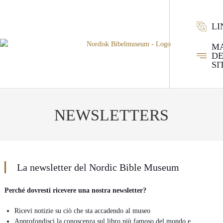
L
M
DE
SI
NEWSLETTERS
La newsletter del Nordic Bible Museum
Perché dovresti ricevere una nostra newsletter?
Ricevi notizie su ciò che sta accadendo al museo
Approfondisci la conoscenza sul libro più famoso del mondo e