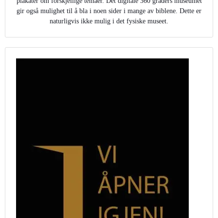
plakater om forskjellige temaer. Det digitale 360 graders museumet
gir også mulighet til å bla i noen sider i mange av biblene. Dette er
naturligvis ikke mulig i det fysiske museet.