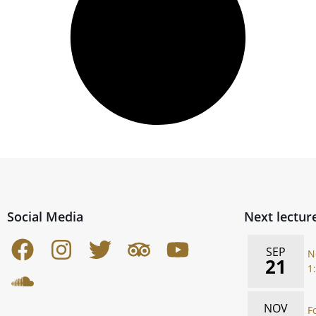
Social Media
Next lectur
SEP
N
21
1
NOV
F