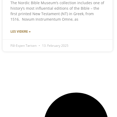
The Nordic Bible Museum’s collection includes one of
history’s most influential editions of the Bible – the
first printed New Testament (NT) in Greek, from
1516. Novum Instrumentum Omne, as
LES VIDERE »
Pål-Espen Tørisen
13. February 2025