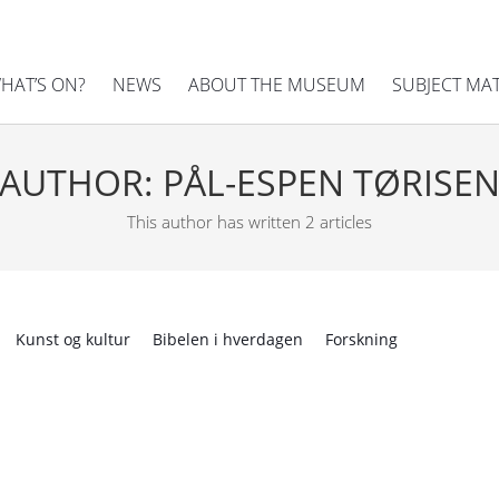
HAT’S ON?
NEWS
ABOUT THE MUSEUM
SUBJECT MA
AUTHOR:
PÅL-ESPEN TØRISE
This author has written 2 articles
Kunst og kultur
Bibelen i hverdagen
Forskning