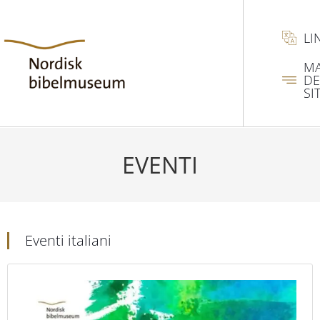
LI
M
DE
SI
EVENTI
Eventi italiani