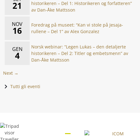
21
historikeren – Del 1: Historikeren og forfatteren”
av Dan-Åke Mattsson
NOV
Foredrag på museet: “Kan vi stole på Jesaja-
16
rullene – Del 1” av Alex Gonzalez
Norsk webinar: “Legen Lukas – den detaljerte
GEN
4
historikeren – Del 2: Titler og embetsmenn” av
Dan-Åke Mattsson
Next →
Tutti gli eventi