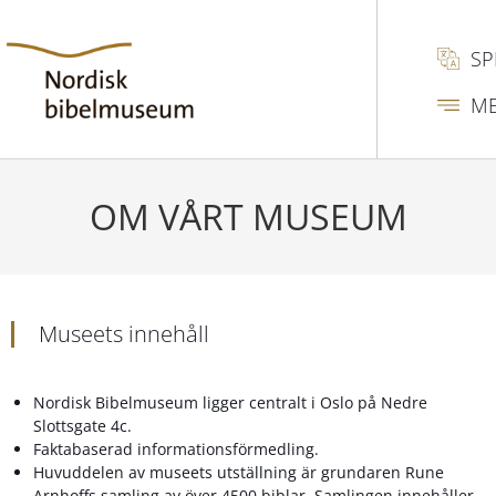
SP
M
OM VÅRT MUSEUM
Museets innehåll
Nordisk Bibelmuseum ligger centralt i Oslo på Nedre
Slottsgate 4c.
Faktabaserad informationsförmedling.
Huvuddelen av museets utställning är grundaren Rune
Arnhoffs samling av över 4500 biblar. Samlingen innehåller