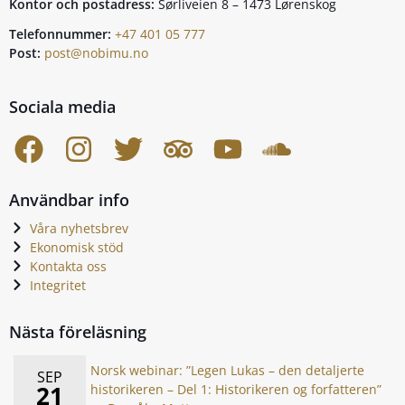
Kontor och postadress:
Sørliveien 8 – 1473 Lørenskog
Telefonnummer:
+47 401 05 777
Post:
post@nobimu.no
Sociala media
Användbar info
Våra nyhetsbrev
Ekonomisk stöd
Kontakta oss
Integritet
Nästa föreläsning
Norsk webinar: ”Legen Lukas – den detaljerte
SEP
21
historikeren – Del 1: Historikeren og forfatteren”