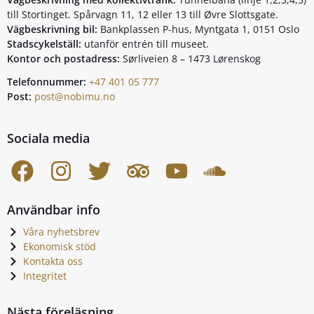
till Stortinget. Spårvagn 11, 12 eller 13 till Øvre Slottsgate.
Vägbeskrivning bil:
Bankplassen P-hus, Myntgata 1, 0151 Oslo
Stadscykelställ:
utanför entrén till museet.
Kontor och postadress:
Sørliveien 8 – 1473 Lørenskog
Telefonnummer:
+47 401 05 777
Post:
post@nobimu.no
Sociala media
Användbar info
Våra nyhetsbrev
Ekonomisk stöd
Kontakta oss
Integritet
Nästa föreläsning