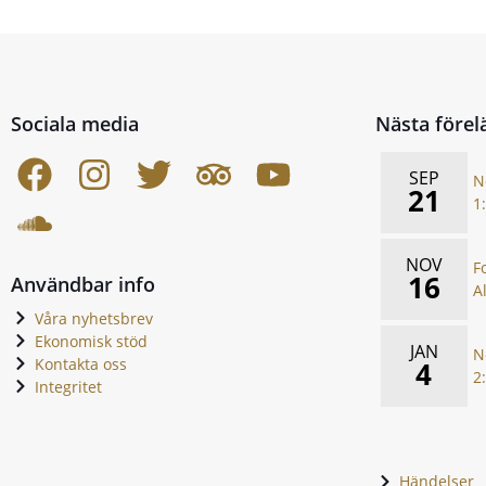
Sociala media
Nästa förel
SEP
N
21
1
NOV
F
16
Användbar info
A
Våra nyhetsbrev
Ekonomisk stöd
JAN
N
Kontakta oss
4
2
Integritet
Händelser