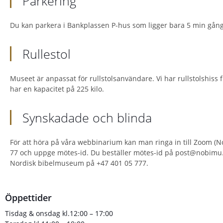
Parkering
Du kan parkera i Bankplassen P-hus som ligger bara 5 min gån
Rullestol
Museet är anpassat för rullstolsanvändare. Vi har rullstolshiss f
har en kapacitet på 225 kilo.
Synskadade och blinda
För att höra på våra webbinarium kan man ringa in till Zoom (N
77 och uppge mötes-id. Du beställer mötes-id på post@nobimu.
Nordisk bibelmuseum på +47 401 05 777.
Öppettider
Tisdag & onsdag kl.12:00 – 17:00