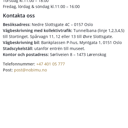
Torsdag kl.11:00 – 18:00
Fredag, lördag & söndag kl.11:00 – 16:00
Kontakta oss
Besöksadress:
Nedre Slottsgate 4C – 0157 Oslo
Vägbeskrivning med kollektivtrafik:
Tunnelbana (linje 1,2,3,4,5)
till Stortinget. Spårvagn 11, 12 eller 13 till Øvre Slottsgate.
Vägbeskrivning bil:
Bankplassen P-hus, Myntgata 1, 0151 Oslo
Stadscykelställ:
utanför entrén till museet.
Kontor och postadress:
Sørliveien 8 – 1473 Lørenskog
Telefonnummer:
+47 401 05 777
Post:
post@nobimu.no