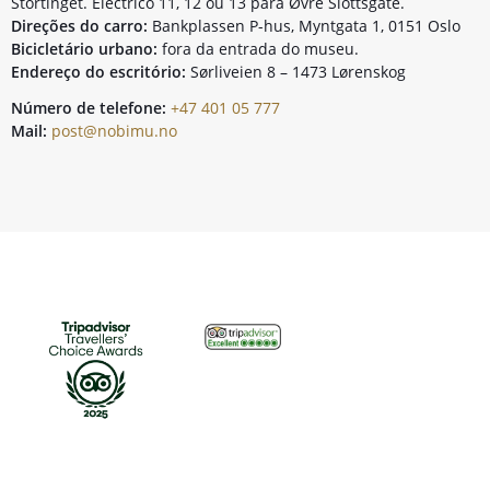
Stortinget. Eléctrico 11, 12 ou 13 para Øvre Slottsgate.
Direções do carro:
Bankplassen P-hus, Myntgata 1, 0151 Oslo
Bicicletário urbano:
fora da entrada do museu.
Endereço do escritório:
Sørliveien 8 – 1473 Lørenskog
Número de telefone:
+47 401 05 777
Mail:
post@nobimu.no