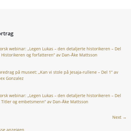
rtrag
orsk webinar: „Legen Lukas – den detaljerte historikeren – Del
: Historikeren og forfatteren“ av Dan-Åke Mattsson
oredrag på museet: „Kan vi stole på Jesaja-rullene – Del 1“ av
lex Gonzalez
orsk webinar: „Legen Lukas – den detaljerte historikeren – Del
: Titler og embetsmenn“ av Dan-Åke Mattsson
Next →
isse anzeigen