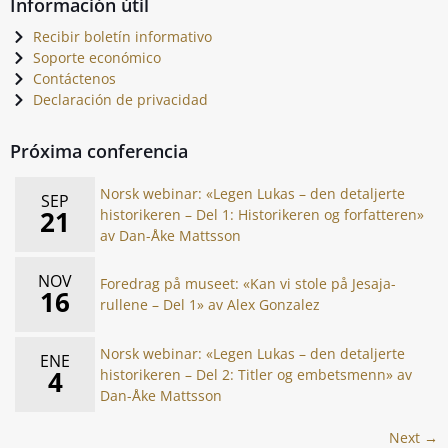
Información útil
Recibir boletín informativo
Soporte económico
Contáctenos
Declaración de privacidad
Próxima conferencia
Norsk webinar: «Legen Lukas – den detaljerte
SEP
21
historikeren – Del 1: Historikeren og forfatteren»
av Dan-Åke Mattsson
NOV
Foredrag på museet: «Kan vi stole på Jesaja-
16
rullene – Del 1» av Alex Gonzalez
Norsk webinar: «Legen Lukas – den detaljerte
ENE
4
historikeren – Del 2: Titler og embetsmenn» av
Dan-Åke Mattsson
Next →