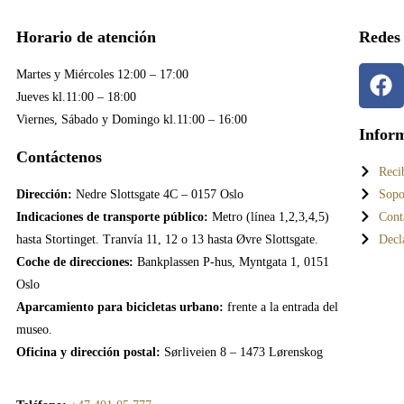
Horario de atención
Redes 
Martes y Miércoles 12:00 – 17:00
Jueves kl.11:00 – 18:00
Viernes, Sábado y Domingo kl.11:00 – 16:00
Inform
Contáctenos
Reci
Dirección:
Nedre Slottsgate 4C – 0157 Oslo
Sopo
Indicaciones de transporte público:
Metro (línea 1,2,3,4,5)
Cont
hasta Stortinget. Tranvía 11, 12 o 13 hasta Øvre Slottsgate.
Decl
Coche de direcciones:
Bankplassen P-hus, Myntgata 1, 0151
Oslo
Aparcamiento para bicicletas urbano:
frente a la entrada del
museo.
Oficina y dirección postal:
Sørliveien 8 – 1473 Lørenskog