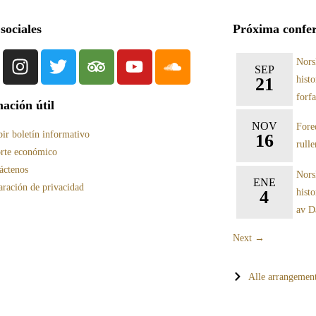
sociales
Próxima confer
Nors
SEP
21
hist
forf
ación útil
NOV
Fore
bir boletín informativo
16
rull
rte económico
áctenos
Nors
ENE
aración de privacidad
4
hist
av D
Next →
Alle arrangemen