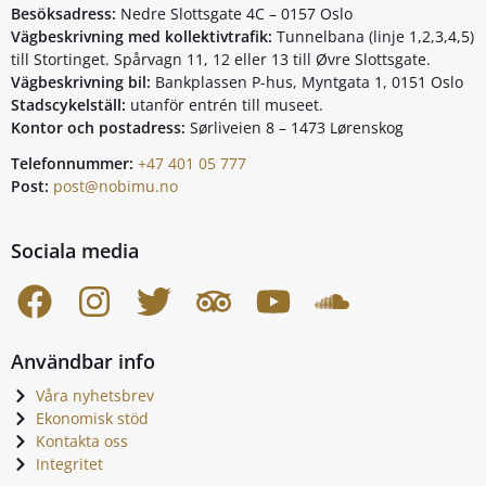
Besöksadress:
Nedre Slottsgate 4C – 0157 Oslo
Vägbeskrivning med kollektivtrafik:
Tunnelbana (linje 1,2,3,4,5)
till Stortinget. Spårvagn 11, 12 eller 13 till Øvre Slottsgate.
Vägbeskrivning bil:
Bankplassen P-hus, Myntgata 1, 0151 Oslo
Stadscykelställ:
utanför entrén till museet.
Kontor och postadress:
Sørliveien 8 – 1473 Lørenskog
Telefonnummer:
+47 401 05 777
Post:
post@nobimu.no
Sociala media
Användbar info
Våra nyhetsbrev
Ekonomisk stöd
Kontakta oss
Integritet