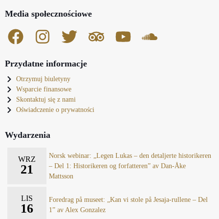
Media społecznościowe
Przydatne informacje
Otrzymuj biuletyny
Wsparcie finansowe
Skontaktuj się z nami
Oświadczenie o prywatności
Wydarzenia
Norsk webinar: „Legen Lukas – den detaljerte historikeren
WRZ
21
– Del 1: Historikeren og forfatteren” av Dan-Åke
Mattsson
LIS
Foredrag på museet: „Kan vi stole på Jesaja-rullene – Del
16
1” av Alex Gonzalez