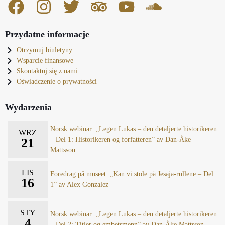
Przydatne informacje
Otrzymuj biuletyny
Wsparcie finansowe
Skontaktuj się z nami
Oświadczenie o prywatności
Wydarzenia
Norsk webinar: „Legen Lukas – den detaljerte historikeren
WRZ
21
– Del 1: Historikeren og forfatteren” av Dan-Åke
Mattsson
LIS
Foredrag på museet: „Kan vi stole på Jesaja-rullene – Del
16
1” av Alex Gonzalez
STY
Norsk webinar: „Legen Lukas – den detaljerte historikeren
4
– Del 2: Titler og embetsmenn” av Dan-Åke Mattsson